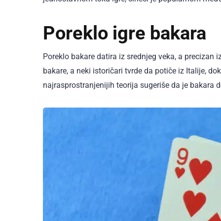
Poreklo igre bakara
Poreklo bakare datira iz srednjeg veka, a precizan iz
bakare, a neki istoričari tvrde da potiče iz Italije, 
najrasprostranjenijih teorija sugeriše da je bakara 