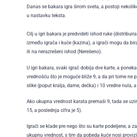
Danas se bakara igra širom sveta, a postoji nekolik
u nastavku teksta.
Cilj u igri bakara je predvideti ishod ruke (distribui
između igrača i kuće (kazina), a igrači mogu da bir
ili na nerazrešeni ishod (Nerešeno).
U igri bakara, svaki igrač dobija dve karte, a ponekad
vrednošću što je moguće bliže 9, a da pri tome ne 
slike (poput kralja, dame, dečka) i 10 vredne nula, a
Ako ukupna vrednost karata premaši 9, tada se uzima
15, a poslednja cifra je 5).
Igrači se klade pre nego što su karte podeljene, a z
ukupnu vrednost, s tim da pobeda kuće nosi provizi