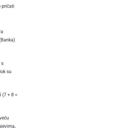
 pričati
ra
 (Banka)
 s
dok su
 (7 + 8 =
 veću
ajevima,