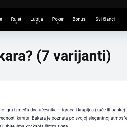
e
Rulet
Lutrija
Poker
Bonusi
Svi članci
ara? (7 varijanti)
o igra između dva učesnika – igrača i krupijea (kuće ili banke). C
 vrednosti karata. Bakara je poznata po svojoj elegantnoj atmosfer
ljubiteljima kockanja širom sveta.