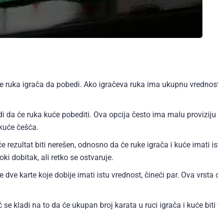
će ruka igrača da pobedi. Ako igračeva ruka ima ukupnu vrednost
di da će ruka kuće pobediti. Ova opcija često ima malu proviziju
 kuće češća.
će rezultat biti nerešen, odnosno da će ruke igrača i kuće imati is
i dobitak, ali retko se ostvaruje.
e dve karte koje dobije imati istu vrednost, čineći par. Ova vrsta
 se kladi na to da će ukupan broj karata u ruci igrača i kuće biti