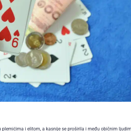
lemićima i elitom, a kasnije se proširila i među običnim ljudi