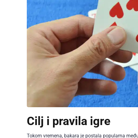
Cilj i pravila igre
Tokom vremena, bakara je postala popularna među p