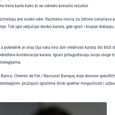
e treće karte kako bi se odredio konačni rezultat.
 se izmešaju pre svake ruke. Razmena novca za žetone označava 
enje. Tok igre uključuje deobu karata, gde igrač i krupije dobijaju
pobednik je onaj čija ruka ima zbir vrednosti karata što bliži d
određene kombinacije karata. Igrači prilagođavaju svoje uloge 
strategijama.
to Banco, Chemin de Fer, i Baccarat Banque, koje donose specifičn
 strategijom, pružajući igračima širok spektar mogućnosti i uzb