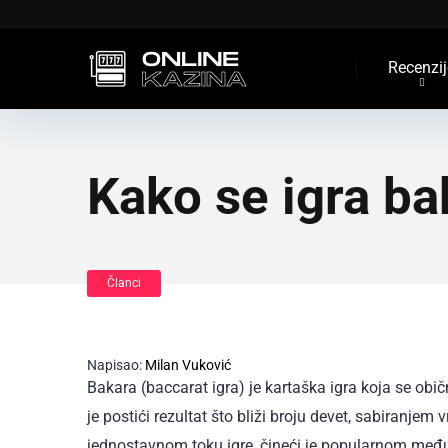
Recenzij
Kako se igra bak
Članci
Napisao:
Milan Vuković
Bakara (baccarat igra) je kartaška igra koja se običn
je postići rezultat što bliži broju devet, sabiranjem
jednostavnom toku igre, čineći je popularnom među 