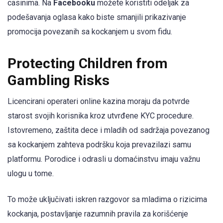
casinima. Na
Facebooku
možete koristiti odeljak za
podešavanja oglasa kako biste smanjili prikazivanje
promocija povezanih sa kockanjem u svom fidu.
Protecting Children from
Gambling Risks
Licencirani operateri online kazina moraju da potvrde
starost svojih korisnika kroz utvrđene KYC procedure.
Istovremeno, zaštita dece i mladih od sadržaja povezanog
sa kockanjem zahteva podršku koja prevazilazi samu
platformu. Porodice i odrasli u domaćinstvu imaju važnu
ulogu u tome.
To može uključivati iskren razgovor sa mladima o rizicima
kockanja, postavljanje razumnih pravila za korišćenje