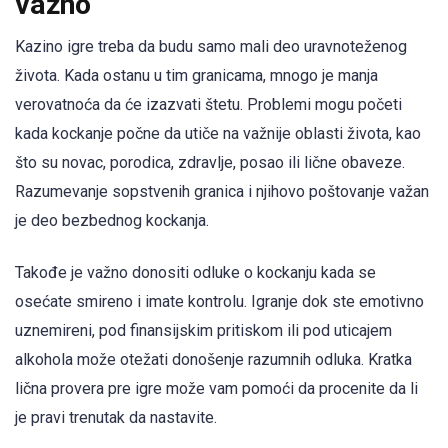
važno
Kazino igre treba da budu samo mali deo uravnoteženog
života. Kada ostanu u tim granicama, mnogo je manja
verovatnoća da će izazvati štetu. Problemi mogu početi
kada kockanje počne da utiče na važnije oblasti života, kao
što su novac, porodica, zdravlje, posao ili lične obaveze.
Razumevanje sopstvenih granica i njihovo poštovanje važan
je deo bezbednog kockanja.
Takođe je važno donositi odluke o kockanju kada se
osećate smireno i imate kontrolu. Igranje dok ste emotivno
uznemireni, pod finansijskim pritiskom ili pod uticajem
alkohola može otežati donošenje razumnih odluka. Kratka
lična provera pre igre može vam pomoći da procenite da li
je pravi trenutak da nastavite.