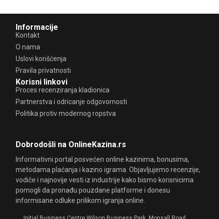
Informacije
Kontakt
O nama
Uslovi korišćenja
Pravila privatnosti
Korisni linkovi
Proces recenziranja kladionica
Partnerstva i odricanje odgovornosti
Politika protiv modernog ropstva
Dobrodošli na OnlineKazina.rs
Informativni portal posvećen online kazinima, bonusima,
metodama plaćanja i kazino igrama. Objavljujemo recenzije,
vodiče i najnovije vesti iz industrije kako bismo korisnicima
pomogli da pronađu pouzdane platforme i donesu
informisane odluke prilikom igranja online.
Initial Business Centre Wilson Business Park, Monsall Road,