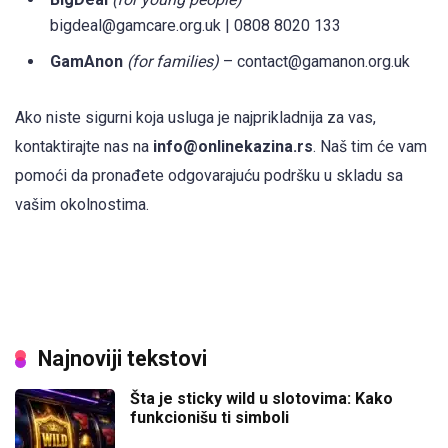
bigdeal@gamcare.org.uk | 0808 8020 133
GamAnon
(for families)
– contact@gamanon.org.uk
Ako niste sigurni koja usluga je najprikladnija za vas,
kontaktirajte nas na
info@onlinekazina.rs
. Naš tim će vam
pomoći da pronađete odgovarajuću podršku u skladu sa
vašim okolnostima.
Najnoviji tekstovi
Šta je sticky wild u slotovima: Kako
funkcionišu ti simboli