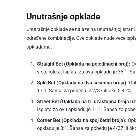
Unutrašnje opklade
Unutrašnje opklade se nalaze na unutrašnjoj strani 
određene kombinacije. Ove opklade nude veće isplat
opkladama.
Straight Bet (Opklada na pojedinačni broj):
Ov
vrste ruleta. Isplata za ovu opkladu je 35:1. Š
Split Bet (Opklada na dva susedna broja):
Opk
17:1. Šansa za pobedu je 2/37 ili oko 5.41%.
Street Bet (Opklada na tri uzastopna broja u ho
Isplata za ovu opkladu je 11:1. Šansa za pobed
Corner Bet (Opklada na spoj četiri broja):
Opkl
opkladu je 8:1. Šansa za pobedu je 4/37 ili o