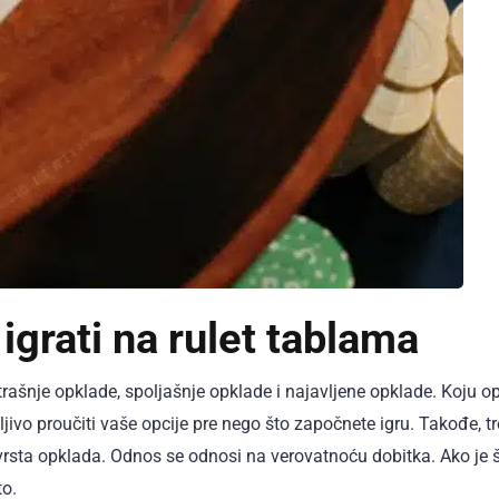
grati na rulet tablama
trašnje opklade, spoljašnje opklade i najavljene opklade. Koju o
ljivo proučiti vaše opcije pre nego što započnete igru. Takođe, t
h vrsta opklada. Odnos se odnosi na verovatnoću dobitka. Ako je
to.