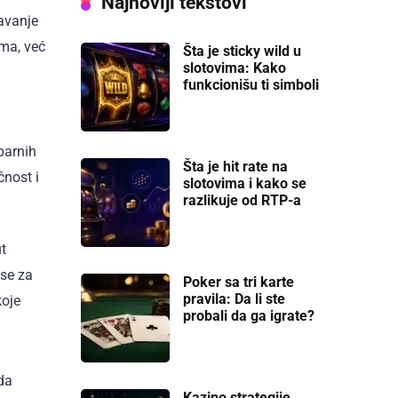
Najnoviji tekstovi
navanje
ima, već
Šta je sticky wild u
slotovima: Kako
funkcionišu ti simboli
parnih
Šta je hit rate na
čnost i
slotovima i kako se
razlikuje od RTP-a
t
nse za
Poker sa tri karte
pravila: Da li ste
koje
probali da ga igrate?
da
Kazino strategije