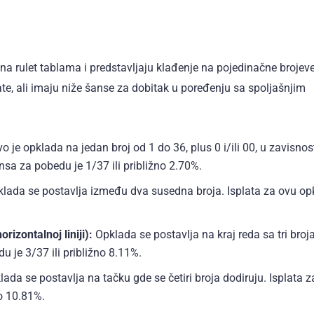
na rulet tablama i predstavljaju klađenje na pojedinačne brojeve 
e, ali imaju niže šanse za dobitak u poređenju sa spoljašnjim
o je opklada na jedan broj od 1 do 36, plus 0 i/ili 00, u zavisnos
ansa za pobedu je 1/37 ili približno 2.70%.
lada se postavlja između dva susedna broja. Isplata za ovu op
rizontalnoj liniji):
Opklada se postavlja na kraj reda sa tri broja
u je 3/37 ili približno 8.11%.
ada se postavlja na tačku gde se četiri broja dodiruju. Isplata 
ko 10.81%.