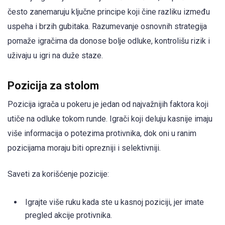
često zanemaruju ključne principe koji čine razliku između
uspeha i brzih gubitaka. Razumevanje osnovnih strategija
pomaže igračima da donose bolje odluke, kontrolišu rizik i
uživaju u igri na duže staze.
Pozicija za stolom
Pozicija igrača u pokeru je jedan od najvažnijih faktora koji
utiče na odluke tokom runde. Igrači koji deluju kasnije imaju
više informacija o potezima protivnika, dok oni u ranim
pozicijama moraju biti oprezniji i selektivniji.
Saveti za korišćenje pozicije:
Igrajte više ruku kada ste u kasnoj poziciji, jer imate
pregled akcije protivnika.