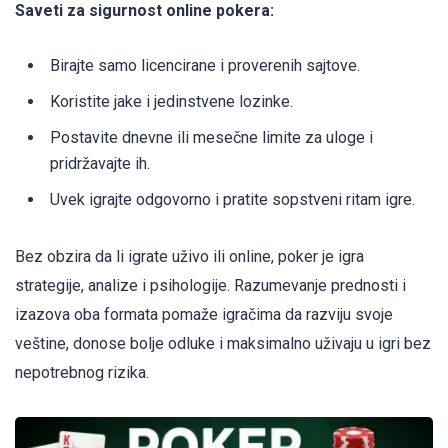
Saveti za sigurnost online pokera:
Birajte samo licencirane i proverenih sajtove.
Koristite jake i jedinstvene lozinke.
Postavite dnevne ili mesečne limite za uloge i
pridržavajte ih.
Uvek igrajte odgovorno i pratite sopstveni ritam igre.
Bez obzira da li igrate uživo ili online, poker je igra
strategije, analize i psihologije. Razumevanje prednosti i
izazova oba formata pomaže igračima da razviju svoje
veštine, donose bolje odluke i maksimalno uživaju u igri bez
nepotrebnog rizika.