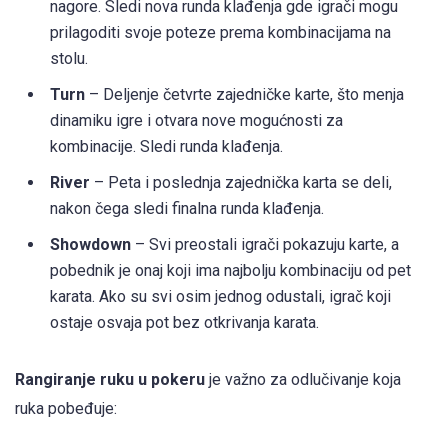
nagore. Sledi nova runda klađenja gde igrači mogu
prilagoditi svoje poteze prema kombinacijama na
stolu.
Turn
– Deljenje četvrte zajedničke karte, što menja
dinamiku igre i otvara nove mogućnosti za
kombinacije. Sledi runda klađenja.
River
– Peta i poslednja zajednička karta se deli,
nakon čega sledi finalna runda klađenja.
Showdown
– Svi preostali igrači pokazuju karte, a
pobednik je onaj koji ima najbolju kombinaciju od pet
karata. Ako su svi osim jednog odustali, igrač koji
ostaje osvaja pot bez otkrivanja karata.
Rangiranje ruku u pokeru
je važno za odlučivanje koja
ruka pobeđuje: