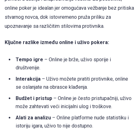
online poker je idealan jer omogućava vežbanje bez pritiska
stvarnog novca, dok istovremeno pruža priliku za
upoznavanje sa različitim stilovima protivnika.
Ključne razlike između online i uživo pokera:
Tempo igre
– Online je brže, uživo sporije i
društvenije.
Interakcija
– Uživo možete pratiti protivnike, online
se oslanjate na obrasce klađenja.
Budžet i pristup
– Online je često pristupačniji, uživo
može zahtevati veći inicijalni ulog i troškove.
Alati za analizu
– Online platforme nude statistiku i
istoriju igara, uživo to nije dostupno.