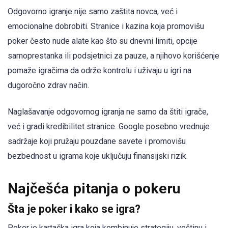
Odgovorno igranje nije samo zaštita novca, već i
emocionalne dobrobiti. Stranice i kazina koja promovišu
poker često nude alate kao što su dnevni limiti, opcije
samoprestanka ili podsjetnici za pauze, a njihovo korišćenje
pomaže igračima da održe kontrolu i uživaju u igri na
dugoročno zdrav način.
Naglašavanje odgovornog igranja ne samo da štiti igrače,
već i gradi kredibilitet stranice. Google posebno vrednuje
sadržaje koji pružaju pouzdane savete i promovišu
bezbednost u igrama koje uključuju finansijski rizik.
Najčešća pitanja o pokeru
Šta je poker i kako se igra?
Poker je kartaška igra koja kombinuje strategiju, veštinu i