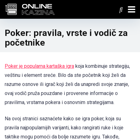
Poker: pravila, vrste i vodič za
početnike
Poker je popularna kartaška igra
koja kombinuje strategiju,
veštinu i element sreće. Bilo da ste početnik koji želi da
razume osnove ili igrač koji želi da unapredi svoje znanje,
ovaj vodič pruža pouzdane i proverene informacije o
pravilima, vrstama pokera i osnovnim strategijama.
Na ovoj stranici saznaćete kako se igra poker, koja su
pravila najpopularnijih varijanti, kako rangirati ruke i koje
taktike mogu pomoći da bolje razumete igru. Takođe,