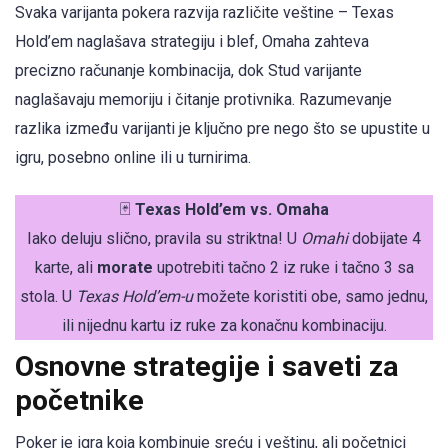
Svaka varijanta pokera razvija različite veštine – Texas
Hold’em naglašava strategiju i blef, Omaha zahteva
precizno računanje kombinacija, dok Stud varijante
naglašavaju memoriju i čitanje protivnika. Razumevanje
razlika između varijanti je ključno pre nego što se upustite u
igru, posebno online ili u turnirima.
🃏
Texas Hold’em vs. Omaha
Iako deluju slično, pravila su striktna! U
Omahi
dobijate 4
karte, ali
morate
upotrebiti tačno 2 iz ruke i tačno 3 sa
stola. U
Texas Hold’em-u
možete koristiti obe, samo jednu,
ili nijednu kartu iz ruke za konačnu kombinaciju.
Osnovne strategije i saveti za
početnike
Poker je igra koja kombinuje sreću i veštinu, ali početnici