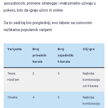
sposobnosti, primene strategije i maksimalno uživaju u
pokeru, bilo da igraju uživo ili online.
Da bi sadržaj bio pregledniji, evo tabele sa osnovnim
razlikama popularnih varijanti:
Varijanta
Broj
Broj
Cilj igre
privatnih
zajednički
karata
h karata
Texas
2
5
Najbolja
Hold’em
kombinacija
od 5 karata
Omaha
4
5
Najbolja
kombinacija