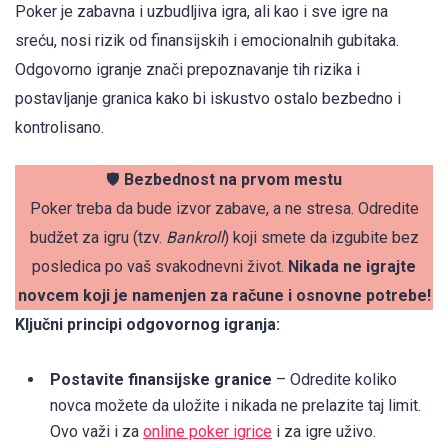
Poker je zabavna i uzbudljiva igra, ali kao i sve igre na
sreću, nosi rizik od finansijskih i emocionalnih gubitaka.
Odgovorno igranje znači prepoznavanje tih rizika i
postavljanje granica kako bi iskustvo ostalo bezbedno i
kontrolisano.
🛡️
Bezbednost na prvom mestu
Poker treba da bude izvor zabave, a ne stresa. Odredite
budžet za igru (tzv.
Bankroll
) koji smete da izgubite bez
posledica po vaš svakodnevni život.
Nikada ne igrajte
novcem koji je namenjen za račune i osnovne potrebe!
Ključni principi odgovornog igranja:
Postavite finansijske granice
– Odredite koliko
novca možete da uložite i nikada ne prelazite taj limit.
Ovo važi i za
online poker igrice
i za igre uživo.