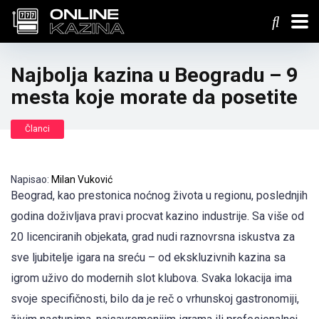
Najbolja kazina u Beogradu – 9
mesta koje morate da posetite
Članci
Napisao:
Milan Vuković
Beograd, kao prestonica noćnog života u regionu, poslednjih
godina doživljava pravi procvat kazino industrije. Sa više od
20 licenciranih objekata, grad nudi raznovrsna iskustva za
sve ljubitelje igara na sreću – od ekskluzivnih kazina sa
igrom uživo do modernih slot klubova. Svaka lokacija ima
svoje specifičnosti, bilo da je reč o vrhunskoj gastronomiji,