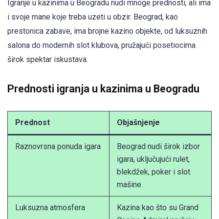
Igranje u kazinima u Beogradu nudi mnoge prednosti, ali ima
i svoje mane koje treba uzeti u obzir. Beograd, kao
prestonica zabave, ima brojne kazino objekte, od luksuznih
salona do modernih slot klubova, pružajući posetiocima
širok spektar iskustava.
Prednosti igranja u kazinima u Beogradu
Prednost
Objašnjenje
Raznovrsna ponuda igara
Beograd nudi širok izbor
igara, uključujući rulet,
blekdžek, poker i slot
mašine.
Luksuzna atmosfera
Kazina kao što su Grand