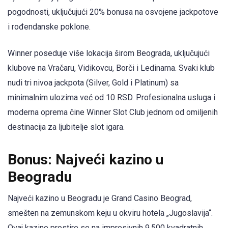
pogodnosti, uključujući 20% bonusa na osvojene jackpotove
i rođendanske poklone.
Winner poseduje više lokacija širom Beograda, uključujući
klubove na Vračaru, Vidikovcu, Borči i Ledinama. Svaki klub
nudi tri nivoa jackpota (Silver, Gold i Platinum) sa
minimalnim ulozima već od 10 RSD. Profesionalna usluga i
moderna oprema čine Winner Slot Club jednom od omiljenih
destinacija za ljubitelje slot igara.
Bonus: Najveći kazino u
Beogradu
Najveći kazino u Beogradu je Grand Casino Beograd,
smešten na zemunskom keju u okviru hotela „Jugoslavija“.
Ovaj kazino prostire se na impresivnih 9.500 kvadratnih