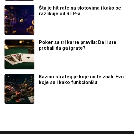
Šta je hit rate na slotovima i kako se
razlikuje od RTP-a
Poker sa tri karte pravila: Da li ste
probali da ga igrate?
Kazino strategije koje niste znali: Evo
koje su i kako funkcionišu