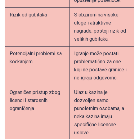
opuštenije posetioce.
Rizik od gubitaka
S obzirom na visoke
uloge i atraktivne
nagrade, postoji rizik od
velikih gubitaka.
Potencijalni problemi sa
Igranje može postati
kockanjem
problematično za one
koji ne postave granice i
ne igraju odgovorno.
Ograničen pristup zbog
Ulaz u kazina je
licenci i starosnih
dozvoljen samo
ograničenja
punoletnim osobama, a
neka kazina imaju
specifične licencne
uslove.