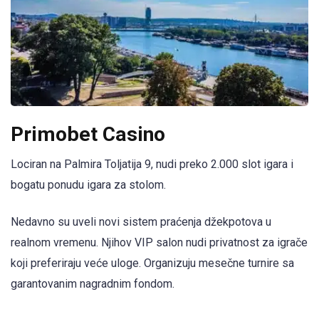
Primobet Casino
Lociran na Palmira Toljatija 9, nudi preko 2.000 slot igara i
bogatu ponudu igara za stolom.
Nedavno su uveli novi sistem praćenja džekpotova u
realnom vremenu. Njihov VIP salon nudi privatnost za igrače
koji preferiraju veće uloge. Organizuju mesečne turnire sa
garantovanim nagradnim fondom.