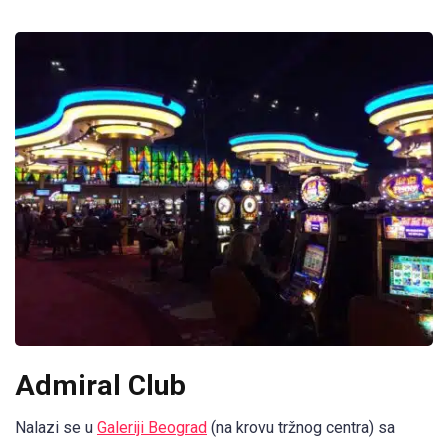
Admiral Club
Nalazi se u
Galeriji Beograd
(na krovu tržnog centra) sa