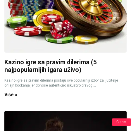
Kazino igre sa pravim dilerima (5
najpopularnijih igara uživo)
Kazino igre sa pravim dilerima postaju sve popularniji izbor za ljubitelje
onlajn kockanja jer donose autentično iskustvo pravog ...
Više »
Članci