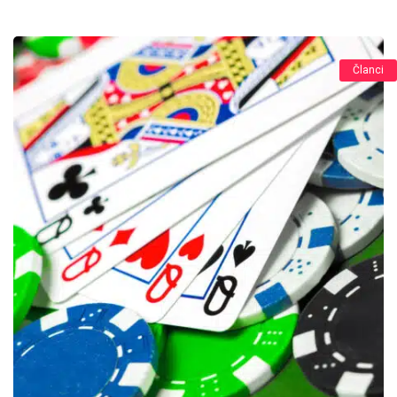
Članci