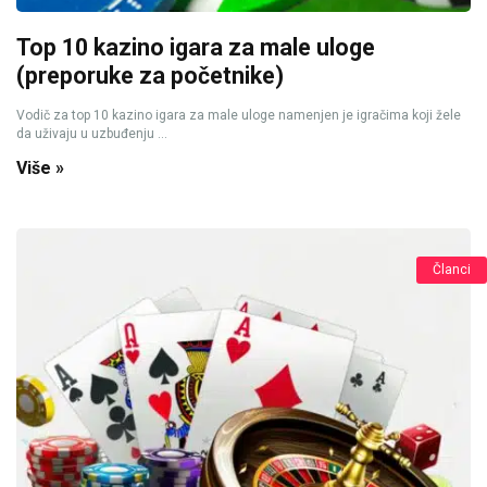
Top 10 kazino igara za male uloge
(preporuke za početnike)
Vodič za top 10 kazino igara za male uloge namenjen je igračima koji žele
da uživaju u uzbuđenju ...
Više »
Članci