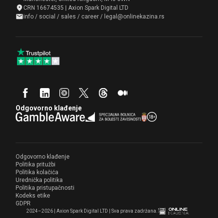
CRN 16674535 | Axion Spark Digital LTD
info / social / sales / career / legal@onlinekazina.rs
Odgovorno klađenje
Odgovorno klađenje
Politika pritužbi
Politika kolačića
Urednička politika
Politika pristupačnosti
Kodeks etike
GDPR
2024–2026 | Axion Spark Digital LTD | Sva prava zadržana.