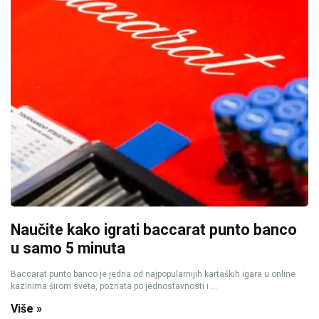
Naučite kako igrati baccarat punto banco
u samo 5 minuta
Baccarat punto banco je jedna od najpopularnijih kartaških igara u online
kazinima širom sveta, poznata po jednostavnosti i ...
Više »