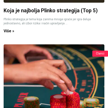
Koja je najbolja Plinko strategija (Top 5)
Plinko strategija je tema koja zanima mnoge igrače jer igra deluje
jednostavno, ali izbor rizika i način upravljanja ...
Više »
Članci