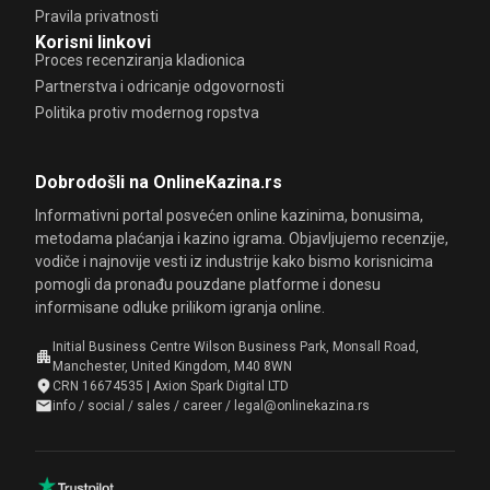
Pravila privatnosti
Korisni linkovi
Proces recenziranja kladionica
Partnerstva i odricanje odgovornosti
Politika protiv modernog ropstva
Dobrodošli na OnlineKazina.rs
Informativni portal posvećen online kazinima, bonusima,
metodama plaćanja i kazino igrama. Objavljujemo recenzije,
vodiče i najnovije vesti iz industrije kako bismo korisnicima
pomogli da pronađu pouzdane platforme i donesu
informisane odluke prilikom igranja online.
Initial Business Centre Wilson Business Park, Monsall Road,
Manchester, United Kingdom, M40 8WN
CRN 16674535 | Axion Spark Digital LTD
info / social / sales / career / legal@onlinekazina.rs