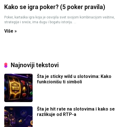
Kako se igra poker? (5 poker pravila)
Poker, kartaška igra koja je osvojila svet svojom kombinacijom veštine,
strategije i sreće, ima dugu i bogatu istoriju. ...
Više »
Najnoviji tekstovi
Šta je sticky wild u slotovima: Kako
funkcionišu ti simboli
Šta je hit rate na slotovima i kako se
razlikuje od RTP-a