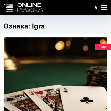
Ознака:
Igra
Članci