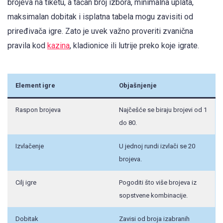
brojeva na tiketu, a tačan broj izbora, minimalna uplata,
maksimalan dobitak i isplatna tabela mogu zavisiti od
priređivača igre. Zato je uvek važno proveriti zvanična
pravila kod
kazina
, kladionice ili lutrije preko koje igrate.
Element igre
Objašnjenje
Raspon brojeva
Najčešće se biraju brojevi od 1
do 80.
Izvlačenje
U jednoj rundi izvlači se 20
brojeva.
Cilj igre
Pogoditi što više brojeva iz
sopstvene kombinacije.
Dobitak
Zavisi od broja izabranih