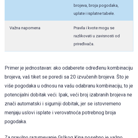
brojeva, broja pogodaka,
uplate i isplatne tabele.
Važna napomena
Pravila i kvote mogu se
razlikovati u zavisnosti od
priređivača.
Primer je jednostavan: ako odaberete određenu kombinaciju
brojeva, vaš tiket se poredi sa 20 izvučenih brojeva. Što je
više pogodaka u odnosu na vašu odabranu kombinaciju, to je
potencijalni dobitak veći. Ipak, veći broj izabranih brojeva ne
znači automatski i sigurniji dobitak, jer se istovremeno
menjaju uslovi isplate i verovatnoća potrebnog broja
pogodaka.
Za pravilno razumevanje Grčkog Kina posebno je važno