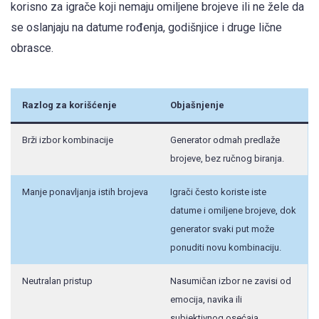
korisno za igrače koji nemaju omiljene brojeve ili ne žele da
se oslanjaju na datume rođenja, godišnjice i druge lične
obrasce.
Razlog za korišćenje
Objašnjenje
Brži izbor kombinacije
Generator odmah predlaže
brojeve, bez ručnog biranja.
Manje ponavljanja istih brojeva
Igrači često koriste iste
datume i omiljene brojeve, dok
generator svaki put može
ponuditi novu kombinaciju.
Neutralan pristup
Nasumičan izbor ne zavisi od
emocija, navika ili
subjektivnog osećaja.