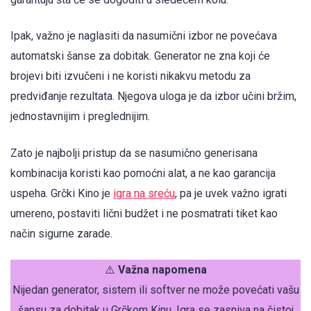
Ipak, važno je naglasiti da nasumični izbor ne povećava
automatski šanse za dobitak. Generator ne zna koji će
brojevi biti izvučeni i ne koristi nikakvu metodu za
predviđanje rezultata. Njegova uloga je da izbor učini bržim,
jednostavnijim i preglednijim.
Zato je najbolji pristup da se nasumično generisana
kombinacija koristi kao pomoćni alat, a ne kao garancija
uspeha. Grčki Kino je
igra na sreću
, pa je uvek važno igrati
umereno, postaviti lični budžet i ne posmatrati tiket kao
način sigurne zarade.
⚠️
Važna napomena
Nijedan generator, sistem ili softver ne može povećati vašu
šansu za dobitak u Grčkom Kinu. Igra se zasniva na čistoj