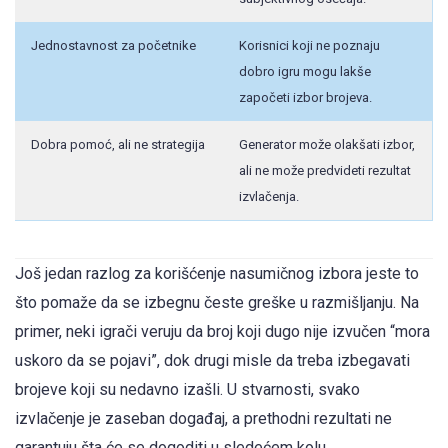
Jednostavnost za početnike
Korisnici koji ne poznaju
dobro igru mogu lakše
započeti izbor brojeva.
Dobra pomoć, ali ne strategija
Generator može olakšati izbor,
ali ne može predvideti rezultat
izvlačenja.
Još jedan razlog za korišćenje nasumičnog izbora jeste to
što pomaže da se izbegnu česte greške u razmišljanju. Na
primer, neki igrači veruju da broj koji dugo nije izvučen “mora
uskoro da se pojavi”, dok drugi misle da treba izbegavati
brojeve koji su nedavno izašli. U stvarnosti, svako
izvlačenje je zaseban događaj, a prethodni rezultati ne
garantuju šta će se dogoditi u sledećem kolu.