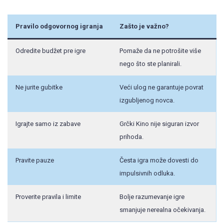
Pravilo odgovornog igranja
Zašto je važno?
Odredite budžet pre igre
Pomaže da ne potrošite više
nego što ste planirali.
Ne jurite gubitke
Veći ulog ne garantuje povrat
izgubljenog novca.
Igrajte samo iz zabave
Grčki Kino nije siguran izvor
prihoda.
Pravite pauze
Česta igra može dovesti do
impulsivnih odluka.
Proverite pravila i limite
Bolje razumevanje igre
smanjuje nerealna očekivanja.