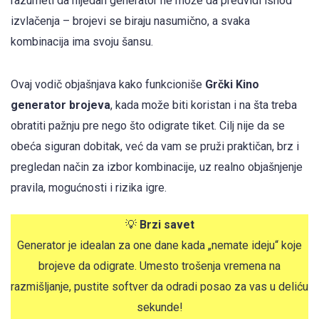
razumeti da nijedan generator ne može da predvidi ishod
izvlačenja – brojevi se biraju nasumično, a svaka
kombinacija ima svoju šansu.
Ovaj vodič objašnjava kako funkcioniše
Grčki Kino
generator brojeva
, kada može biti koristan i na šta treba
obratiti pažnju pre nego što odigrate tiket. Cilj nije da se
obeća siguran dobitak, već da vam se pruži praktičan, brz i
pregledan način za izbor kombinacije, uz realno objašnjenje
pravila, mogućnosti i rizika igre.
💡
Brzi savet
Generator je idealan za one dane kada „nemate ideju“ koje
brojeve da odigrate. Umesto trošenja vremena na
razmišljanje, pustite softver da odradi posao za vas u deliću
sekunde!