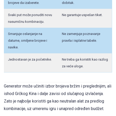
brojeve da izaberete.
dobitak.
Svaki put može ponuditi novu
Ne garantuje uspešan tiket.
nasumičnu kombinaciju.
Smanjuje oslanjanje na
Ne zamenjuje poznavanje
datume, omiljene brojeve i
pravila i isplatne tabele.
navike.
Jednostavan je za početnike.
Ne treba ga koristiti kao razlog
za veće uloge.
Generator može učiniti izbor brojeva bržim i preglednijim, ali
ishod Grčkog Kina i dalje zavisi od slučajnog izvlačenja.
Zato je najbolje koristiti ga kao neutralan alat za predlog
kombinacije, uz umerenu igru i unapred određen budžet.