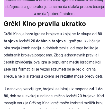
slučajnosti, a generator je tu samo da olakša proces biranja,
a ne da "pobedi" sistem.
Grčki Kino pravila ukratko
Grčki Kino je brza igra na brojeve u kojoj se iz skupa od
80
brojeva
izvlači
20 dobitnih brojeva
. Igrač pre izvlačenja
bira svoju kombinaciju, a dobitak zavisi od toga koliko je
odabranih brojeva pogođeno. Zbog jednostavnih pravila i
čestih izvlačenja, ova igra je popularna među igračima koji
žele brz format, ali je važno razumeti da je reč o igri na
sreću, a ne o sistemu u kojem se rezultat može predvideti.
U osnovnoj verziji igre, brojevi se biraju iz raspona
od 1 do
80
, dok se u svakoj rundi nasumično izvlači 20 brojeva. Kod
mnogih verzija Grčkog Kina igrač može izabrati različit broj