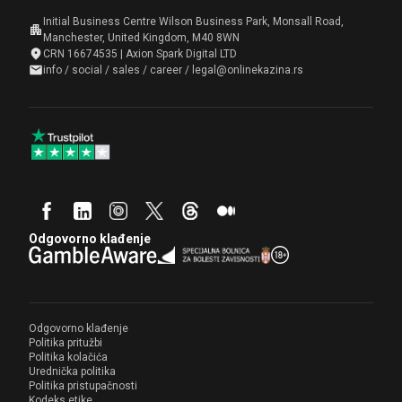
Initial Business Centre Wilson Business Park, Monsall Road,
Manchester, United Kingdom, M40 8WN
CRN 16674535 | Axion Spark Digital LTD
info / social / sales / career / legal@onlinekazina.rs
Odgovorno klađenje
Odgovorno klađenje
Politika pritužbi
Politika kolačića
Urednička politika
Politika pristupačnosti
Kodeks etike