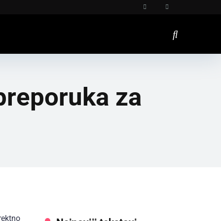
preporuka za
rektno