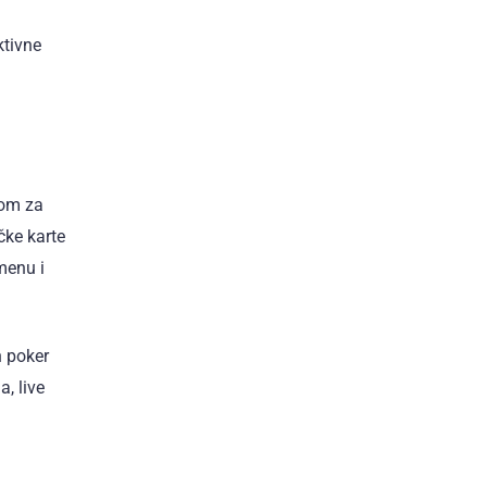
ktivne
rom za
čke karte
menu i
h poker
a, live