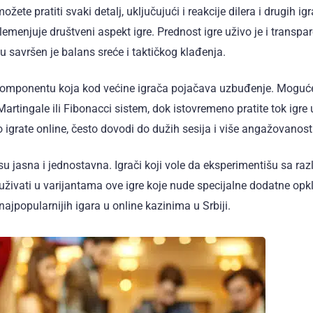
ožete pratiti svaki detalj, uključujući i reakcije dilera i drugih ig
emenjuje društveni aspekt igre. Prednost igre uživo je i transpar
u savršen je balans sreće i taktičkog klađenja.
 komponentu koja kod većine igrača pojačava uzbuđenje. Moguće
Martingale ili Fibonacci sistem, dok istovremeno pratite tok igre 
 igrate online, često dovodi do dužih sesija i više angažovanost
u jasna i jednostavna. Igrači koji vole da eksperimentišu sa razl
uživati u varijantama ove igre koje nude specijalne dodatne opkl
ajpopularnijih igara u online kazinima u Srbiji.