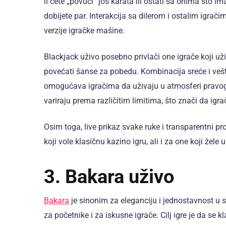
li ćete „povući“ još karata ili ostati sa onima što im
dobijete par. Interakcija sa dilerom i ostalim igrači
verzije igračke mašine.
Blackjack uživo posebno privlači one igrače koji už
povećati šanse za pobedu. Kombinacija sreće i vešti
omogućava igračima da uživaju u atmosferi pravog s
variraju prema različitim limitima, što znači da ig
Osim toga, live prikaz svake ruke i transparentni pr
koji vole klasičnu kazino igru, ali i za one koji žele 
3. Bakara uživo
Bakara
je sinonim za eleganciju i jednostavnost u sv
za početnike i za iskusne igrače. Cilj igre je da se k