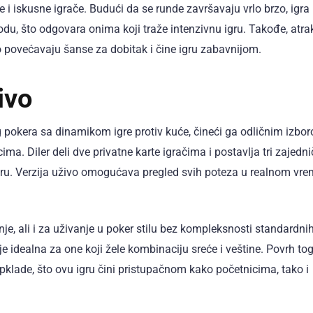
e i iskusne igrače. Budući da se runde završavaju vrlo brzo, igra
 što odgovara onima koji traže intenzivnu igru. Takođe, atra
o povećavaju šanse za dobitak i čine igru zabavnijom.
ivo
pokera sa dinamikom igre protiv kuće, čineći ga odličnim izbo
ima. Diler deli dve privatne karte igračima i postavlja tri zajedni
 igru. Verzija uživo omogućava pregled svih poteza u realnom vre
je, ali i za uživanje u poker stilu bez kompleksnosti standardni
a je idealna za one koji žele kombinaciju sreće i veštine. Povrh tog
pklade, što ovu igru čini pristupačnom kako početnicima, tako i