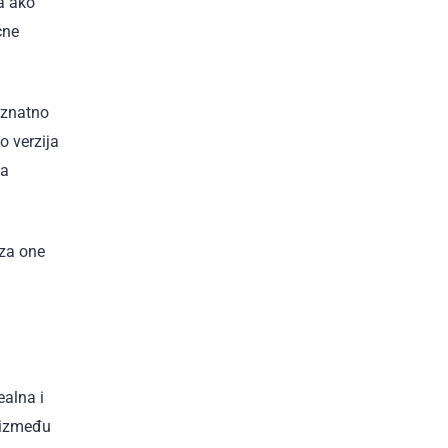
ta ako
čne
 znatno
o verzija
la
 za one
ealna i
i između