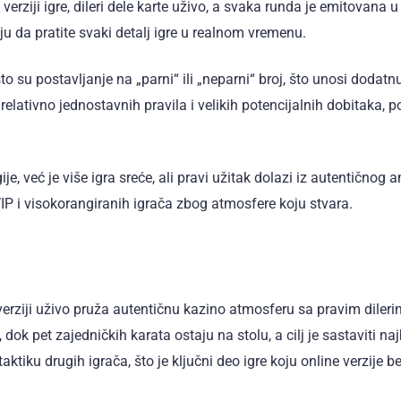
e verziji igre, dileri dele karte uživo, a svaka runda je emitovana u
 da pratite svaki detalj igre u realnom vremenu.
o su postavljanje na „parni“ ili „neparni“ broj, što unosi dodatn
 relativno jednostavnih pravila i velikih potencijalnih dobitaka, 
ije, već je više igra sreće, ali pravi užitak dolazi iz autentičnog 
 VIP i visokorangiranih igrača zbog atmosfere koju stvara.
verziji uživo pruža autentičnu kazino atmosferu sa pravim dileri
 dok pet zajedničkih karata ostaju na stolu, a cilj je sastaviti naj
ktiku drugih igrača, što je ključni deo igre koju online verzije be