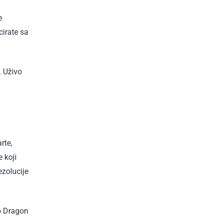
e
irate sa
. Uživo
rte,
e koji
ezolucije
to Dragon