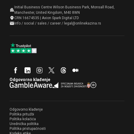
Initial Business Centre Wilson Business Park, Monsall Road,
Manchester, United Kingdom, M40 8WN
CRN 16674535 | Axion Spark Digital LTD
info / social / sales / career / legal@onlinekazina.rs
Odgovorno klađenje
Odgovorno klađenje
Politika pritužbi
Politika kolačića
Urednička politika
Politika pristupačnosti
Kodeks etike