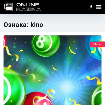
Ознака:
kino
Članci