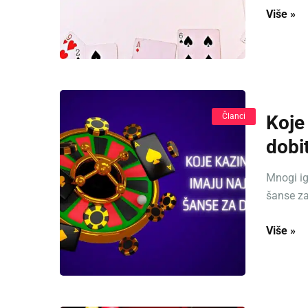
Više »
Članci
Koje
dobi
Mnogi ig
šanse za 
Više »