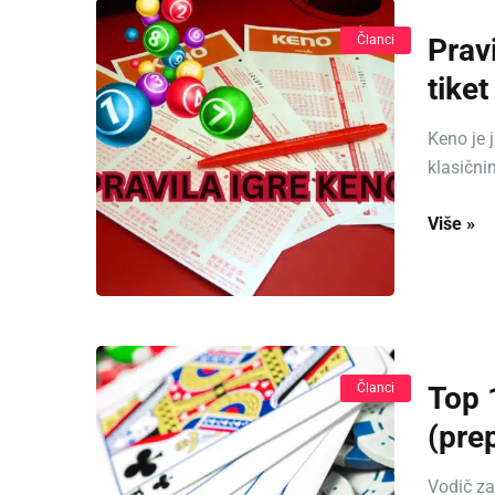
Članci
Pravi
tiket
Keno je 
klasičnim
Više »
Članci
Top 
(pre
Vodič za