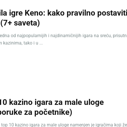
la igre Keno: kako pravilno postavit
 (7+ saveta)
jedna od najpopularnijih i najdinamičnijih igara na sreću, prisut
 kazinima, tako i u ...
10 kazino igara za male uloge
poruke za početnike)
 top 10 kazino igara za male uloge namenjen je igračima koji že