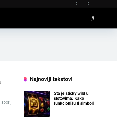
Najnoviji tekstovi
a
Šta je sticky wild u
slotovima: Kako
sporiji
funkcionišu ti simboli