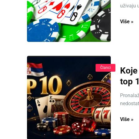
uživaju 
Više »
Članci
Koje
top 
Pronalaž
nedostat
Više »