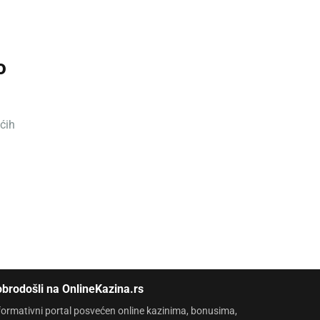
o
ćih
brodošli na OnlineKazina.rs
formativni portal posvećen online kazinima, bonusima,