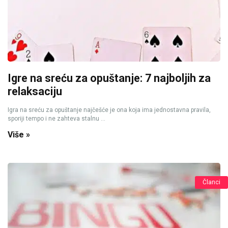
Igre na sreću za opuštanje: 7 najboljih za
relaksaciju
Igra na sreću za opuštanje najčešće je ona koja ima jednostavna pravila,
sporiji tempo i ne zahteva stalnu ...
Više »
Članci