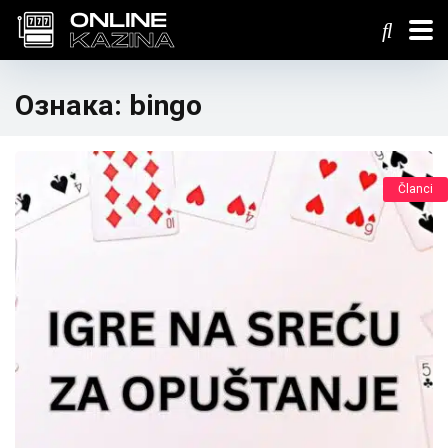
Ознака:
bingo
Članci