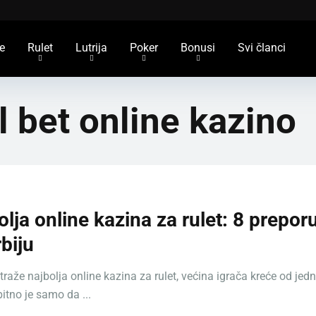
e
Rulet
Lutrija
Poker
Bonusi
Svi članci
l bet online kazino
olja online kazina za rulet: 8 prepor
biju
traže najbolja online kazina za rulet, većina igrača kreće od je
bitno je samo da ...