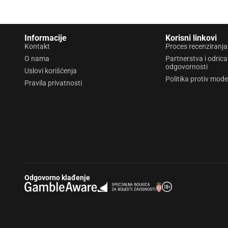
Informacije
Korisni linkovi
Kontakt
Proces recenziranja
O nama
Partnerstva i odrica
odgovornosti
Uslovi korišćenja
Politika protiv mod
Pravila privatnosti
Odgovorno klađenje