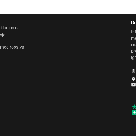
Do
 kladionica
In
nje
me
i 
ernog ropstva
pr
ig