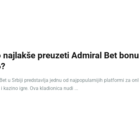
 najlakše preuzeti Admiral Bet bonu
6?
Bet u Srbiji predstavlja jednu od najpopularnijih platformi za onl
i kazino igre. Ova kladionica nudi ...