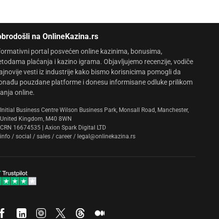
brodošli na OnlineKazina.rs
formativni portal posvećen online kazinima, bonusima,
todama plaćanja i kazino igrama. Objavljujemo recenzije, vodiče
najnovije vesti iz industrije kako bismo korisnicima pomogli da
onađu pouzdane platforme i donesu informisane odluke prilikom
ranja online.
Initial Business Centre Wilson Business Park, Monsall Road, Manchester,
United Kingdom, M40 8WN
CRN 16674535 | Axion Spark Digital LTD
info / social / sales / career / legal@onlinekazina.rs