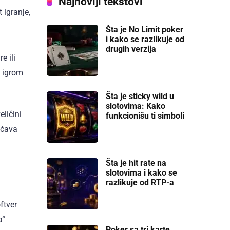
Najnoviji tekstovi
 igranje,
Šta je No Limit poker
i kako se razlikuje od
drugih verzija
e ili
a igrom
Šta je sticky wild u
slotovima: Kako
ličini
funkcionišu ti simboli
ćava
Šta je hit rate na
slotovima i kako se
razlikuje od RTP-a
ftver
a“
Poker sa tri karte