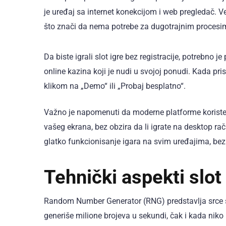
je uređaj sa internet konekcijom i web pregledač. V
što znači da nema potrebe za dugotrajnim procesima r
Da biste igrali slot igre bez registracije, potrebno j
online kazina koji je nudi u svojoj ponudi. Kada pr
klikom na „Demo“ ili „Probaj besplatno“.
Važno je napomenuti da moderne platforme koriste r
vašeg ekrana, bez obzira da li igrate na desktop ra
glatko funkcionisanje igara na svim uređajima, bez
Tehnički aspekti slot
Random Number Generator (RNG) predstavlja srce
generiše milione brojeva u sekundi, čak i kada niko