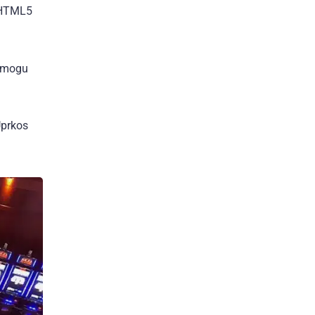
u HTML5
i mogu
Uprkos