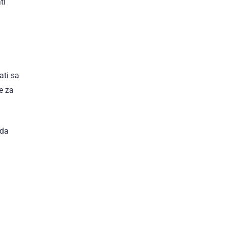
ti
ati sa
e za
ada