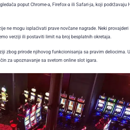
egledača poput Chrome-a, Firefox-a ili Safari-ja, koji podržavaj
rzije ne mogu isplaćivati prave novčane nagrade. Neki provajder
 verziji ili postaviti limit na broj besplatnih okretaja.
iji zbog prirode njihovog funkcionisanja sa pravim deliocima. 
čin za upoznavanje sa svetom online slot igara.