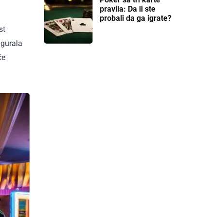
pravila: Da li ste
probali da ga igrate?
st
igurala
će