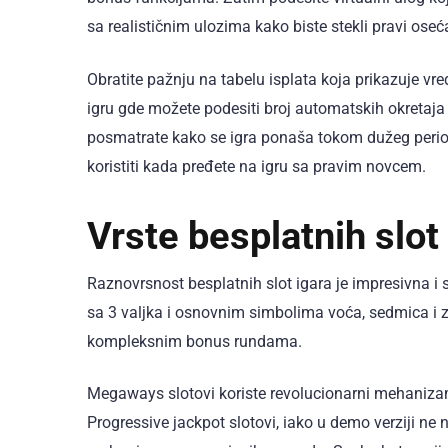
sa realističnim ulozima kako biste stekli pravi oseća
Obratite pažnju na tabelu isplata koja prikazuje v
igru gde možete podesiti broj automatskih okretaja i l
posmatrate kako se igra ponaša tokom dužeg period
koristiti kada pređete na igru sa pravim novcem.
Vrste besplatnih slot
Raznovrsnost besplatnih slot igara je impresivna i s
sa 3 valjka i osnovnim simbolima voća, sedmica i zv
kompleksnim bonus rundama.
Megaways slotovi koriste revolucionarni mehanizam
Progressive jackpot slotovi, iako u demo verziji n