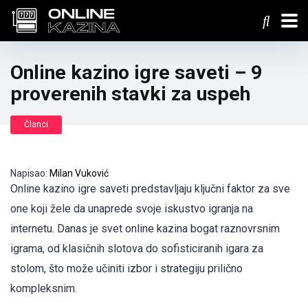
Online kazino igre saveti – 9
proverenih stavki za uspeh
Članci
Napisao:
Milan Vuković
Online kazino igre saveti predstavljaju ključni faktor za sve
one koji žele da unaprede svoje iskustvo igranja na
internetu. Danas je svet online kazina bogat raznovrsnim
igrama, od klasičnih slotova do sofisticiranih igara za
stolom, što može učiniti izbor i strategiju prilično
kompleksnim.