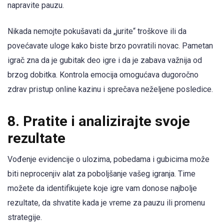
napravite pauzu.
Nikada nemojte pokušavati da „jurite“ troškove ili da
povećavate uloge kako biste brzo povratili novac. Pametan
igrač zna da je gubitak deo igre i da je zabava važnija od
brzog dobitka. Kontrola emocija omogućava dugoročno
zdrav pristup online kazinu i sprečava neželjene posledice.
8. Pratite i analizirajte svoje
rezultate
Vođenje evidencije o ulozima, pobedama i gubicima može
biti neprocenjiv alat za poboljšanje vašeg igranja. Time
možete da identifikujete koje igre vam donose najbolje
rezultate, da shvatite kada je vreme za pauzu ili promenu
strategije.