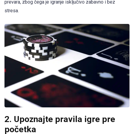
prevara, zbog čega je igranje isključivo zabavno i bez
stresa.
2. Upoznajte pravila igre pre
početka