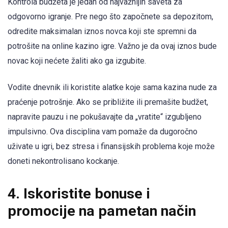
Kontrola budžeta je jedan od najvažnijih saveta za
odgovorno igranje. Pre nego što započnete sa depozitom,
odredite maksimalan iznos novca koji ste spremni da
potrošite na online kazino igre. Važno je da ovaj iznos bude
novac koji nećete žaliti ako ga izgubite.
Vodite dnevnik ili koristite alatke koje sama kazina nude za
praćenje potrošnje. Ako se približite ili premašite budžet,
napravite pauzu i ne pokušavajte da „vratite“ izgubljeno
impulsivno. Ova disciplina vam pomaže da dugoročno
uživate u igri, bez stresa i finansijskih problema koje može
doneti nekontrolisano kockanje.
4. Iskoristite bonuse i
promocije na pametan način