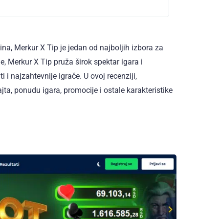
na, Merkur X Tip je jedan od najboljih izbora za
, Merkur X Tip pruža širok spektar igara i
i najzahtevnije igrače. U ovoj recenziji,
jta, ponudu igara, promocije i ostale karakteristike