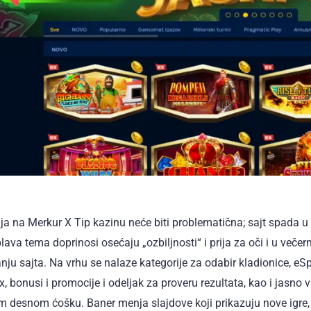
ja na Merkur X Tip kazinu neće biti problematična; sajt spada u 
ava tema doprinosi osećaju „ozbiljnosti“ i prija za oči i u veče
ju sajta. Na vrhu se nalaze kategorije za odabir kladionice, eSport
, bonusi i promocije i odeljak za proveru rezultata, kao i jasno v
m desnom ćošku. Baner menja slajdove koji prikazuju nove igre