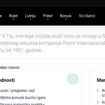
e
Rulet
Lutrija
Poker
Bonusi
Svi članci
 X Tip, ime koje možda zvuči novo za mnoge u Srb
dišnjeg iskustva kompanije Pionir Internacional d.
ću od 1991. godine.
Milan Vuković
ednosti
Ma
asan i pregledan sajt
B
iz
dlična ponuda kazino igara
K
fikasna korisnička podrška