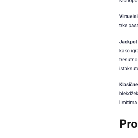
Monopoly
Virtuelni
trke pas
Jackpot 
kako igr
trenutno
istaknut
Klasične
blekdžek
limitima
Pro