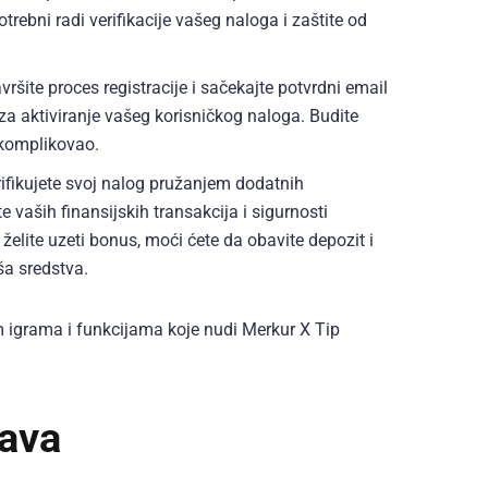
trebni radi verifikacije vašeg naloga i zaštite od
ršite proces registracije i sačekajte potvrdni email
za aktiviranje vašeg korisničkog naloga. Budite
 komplikovao.
rifikujete svoj nalog pružanjem dodatnih
 vaših finansijskih transakcija i sigurnosti
želite uzeti bonus, moći ćete da obavite depozit i
aša sredstva.
vim igrama i funkcijama koje nudi Merkur X Tip
tava