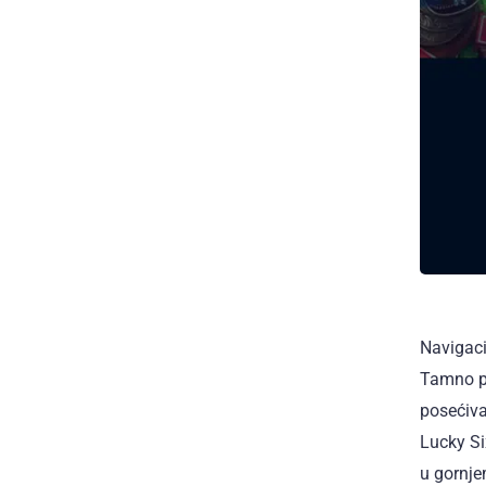
Navigaci
Tamno pl
posećivan
Lucky Six
u gornje