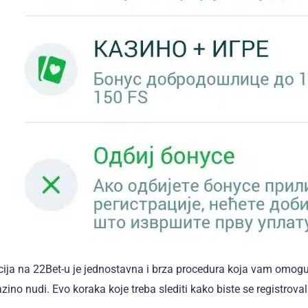
cija na 22Bet-u je jednostavna i brza procedura koja vam omogu
zino nudi. Evo koraka koje treba slediti kako biste se registroval