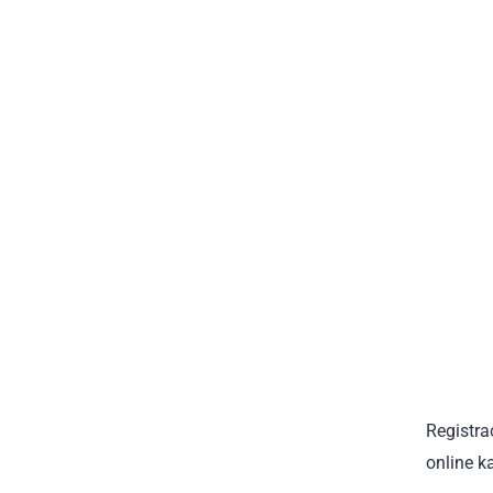
Registra
online ka