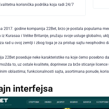
valitetna korisnička podrška koja radi 24/7
 2017. godine kompanija 22Bet, brzo je postala popularna međ
 iz Kurasaa i Velike Britanije, pružaju svoje usluge globalno, ukl
za rad u ovoj zemlji i zbog toga je za pristup sajtu neophodno da 
a 22Bet poseduje neke karakteristike na koje ćemo posebno da
 možda to, uz ostale kvalitete, doprinese za brže sticanje licenc
nim oblastima; funkcionalnosti sajta, asortimana ponude, korisni
ajn interfejsa