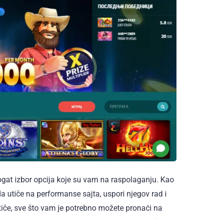
bogat izbor opcija koje su vam na raspolaganju. Kao
 utiče na performanse sajta, uspori njegov rad i
tiče, sve što vam je potrebno možete pronaći na