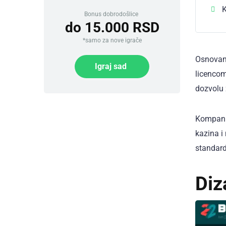
K
Bonus dobrodošlice
do 15.000 RSD
*samo za nove igrače
Osnovana
Igraj sad
licencom
dozvolu 
Kompanij
kazina i
standard
Diz