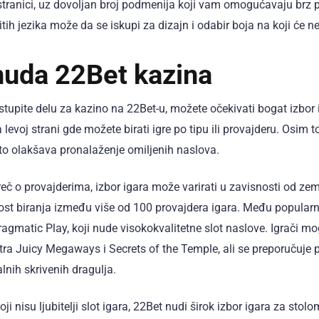
stranici, uz dovoljan broj podmenija koji vam omogućavaju brz p
itih jezika može da se iskupi za dizajn i odabir boja na koji će n
uda 22Bet kazina
stupite delu za kazino na 22Bet-u, možete očekivati bogat izbor
 levoj strani gde možete birati igre po tipu ili provajderu. Osim t
to olakšava pronalaženje omiljenih naslova.
eč o provajderima, izbor igara može varirati u zavisnosti od zemlje
t biranja između više od 100 provajdera igara. Među popular
Pragmatic Play, koji nude visokokvalitetne slot naslove. Igrači 
xtra Juicy Megaways i Secrets of the Temple, ali se preporučuje 
alnih skrivenih dragulja.
ji nisu ljubitelji slot igara, 22Bet nudi širok izbor igara za stol