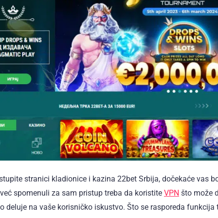
stupite stranici kladionice i kazina 22bet Srbija, dočekaće vas 
već spomenuli za sam pristup treba da koristite
VPN
što može da
o deluje na vaše korisničko iskustvo. Što se rasporeda funkcija 