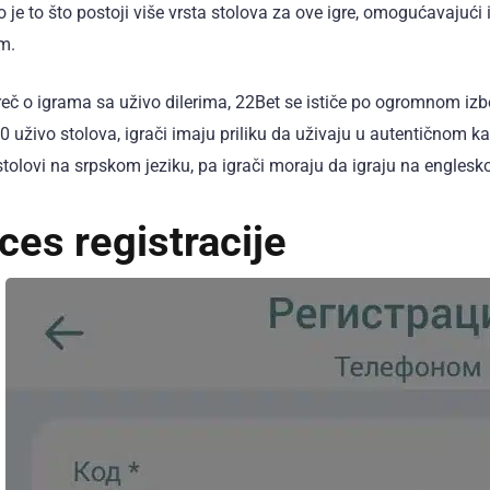
 je to što postoji više vrsta stolova za ove igre, omogućavajući 
m.
reč o igrama sa uživo dilerima, 22Bet se ističe po ogromnom izbor
0 uživo stolova, igrači imaju priliku da uživaju u autentičnom 
stolovi na srpskom jeziku, pa igrači moraju da igraju na englesk
ces registracije