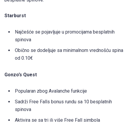
Starburst
Najčešće se pojavljuje u promocijama besplatnih
spinova
Obično se dodeljuje sa minimalnom vrednošću spina
od 0.10€
Gonzo’s Quest
Popularan zbog Avalanche funkcije
Sadrži Free Falls bonus rundu sa 10 besplatnih
spinova
Aktivira se sa tri ili više Free Fall simbola