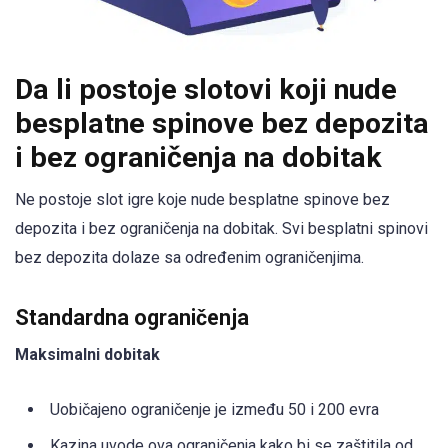
Da li postoje slotovi koji nude
besplatne spinove bez depozita
i bez ograničenja na dobitak
Ne postoje slot igre koje nude besplatne spinove bez
depozita i bez ograničenja na dobitak. Svi besplatni spinovi
bez depozita dolaze sa određenim ograničenjima.
Standardna ograničenja
Maksimalni dobitak
Uobičajeno ograničenje je između 50 i 200 evra
Kazina uvode ova ograničenja kako bi se zaštitila od