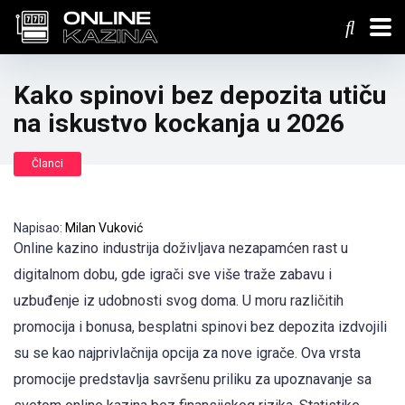
Kako spinovi bez depozita utiču
na iskustvo kockanja u 2026
Članci
Napisao:
Milan Vuković
Online kazino industrija doživljava nezapamćen rast u
digitalnom dobu, gde igrači sve više traže zabavu i
uzbuđenje iz udobnosti svog doma. U moru različitih
promocija i bonusa, besplatni spinovi bez depozita izdvojili
su se kao najprivlačnija opcija za nove igrače. Ova vrsta
promocije predstavlja savršenu priliku za upoznavanje sa