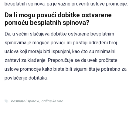
besplatnih spinova, pa je važno proveriti uslove promocije.
Da li mogu povući dobitke ostvarene
pomoću besplatnih spinova?
Da, u većini slučajeva dobitke ostvarene besplatnim
spinovima je moguće povući, ali postoji određeni broj
uslova koji moraju biti ispunjeni, kao što su minimalni
zahtevi za klađenje. Preporučuje se da uvek pročitate
uslove promocije kako biste bili sigurni šta je potrebno za
povlačenje dobitaka.
besplatni spinovi
,
online kazino