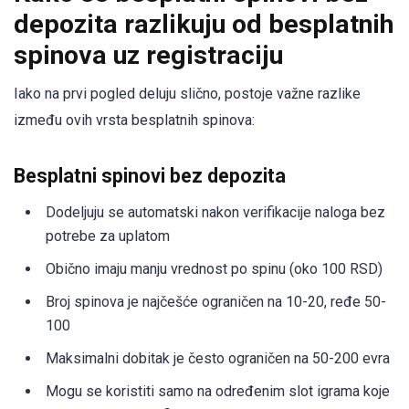
depozita razlikuju od besplatnih
spinova uz registraciju
Iako na prvi pogled deluju slično, postoje važne razlike
između ovih vrsta besplatnih spinova:
Besplatni spinovi bez depozita
Dodeljuju se automatski nakon verifikacije naloga bez
potrebe za uplatom
Obično imaju manju vrednost po spinu (oko 100 RSD)
Broj spinova je najčešće ograničen na 10-20, ređe 50-
100
Maksimalni dobitak je često ograničen na 50-200 evra
Mogu se koristiti samo na određenim slot igrama koje