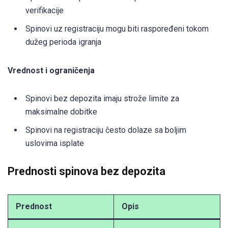
verifikacije
Spinovi uz registraciju mogu biti raspoređeni tokom
dužeg perioda igranja
Vrednost i ograničenja
Spinovi bez depozita imaju strože limite za
maksimalne dobitke
Spinovi na registraciju često dolaze sa boljim
uslovima isplate
Prednosti spinova bez depozita
Prednost
Opis