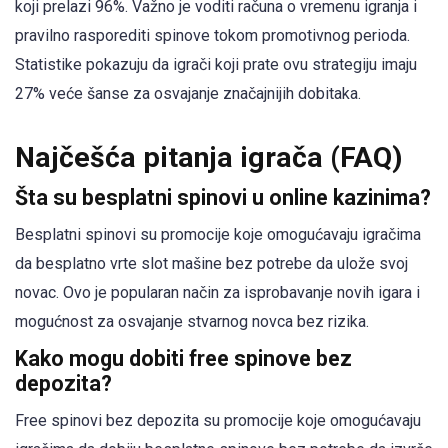
koji prelazi 96%. Važno je voditi računa o vremenu igranja i
pravilno rasporediti spinove tokom promotivnog perioda.
Statistike pokazuju da igrači koji prate ovu strategiju imaju
27% veće šanse za osvajanje značajnijih dobitaka.
Najčešća pitanja igrača (FAQ)
Šta su besplatni spinovi u online kazinima?
Besplatni spinovi su promocije koje omogućavaju igračima
da besplatno vrte slot mašine bez potrebe da ulože svoj
novac. Ovo je popularan način za isprobavanje novih igara i
mogućnost za osvajanje stvarnog novca bez rizika.
Kako mogu dobiti free spinove bez
depozita?
Free spinovi bez depozita su promocije koje omogućavaju