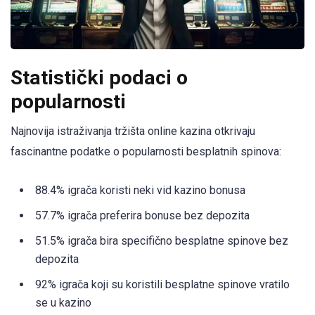
Statistički podaci o
popularnosti
Najnovija istraživanja tržišta online kazina otkrivaju
fascinantne podatke o popularnosti besplatnih spinova:
88.4% igrača koristi neki vid kazino bonusa
57.7% igrača preferira bonuse bez depozita
51.5% igrača bira specifično besplatne spinove bez
depozita
92% igrača koji su koristili besplatne spinove vratilo
se u kazino