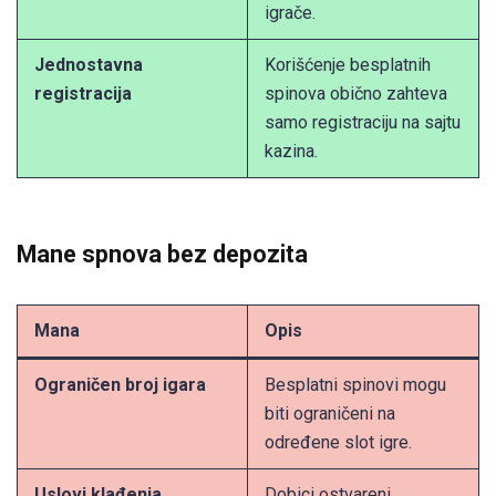
igrače.
Jednostavna
Korišćenje besplatnih
registracija
spinova obično zahteva
samo registraciju na sajtu
kazina.
Mane spnova bez depozita
Mana
Opis
Ograničen broj igara
Besplatni spinovi mogu
biti ograničeni na
određene slot igre.
Uslovi klađenja
Dobici ostvareni