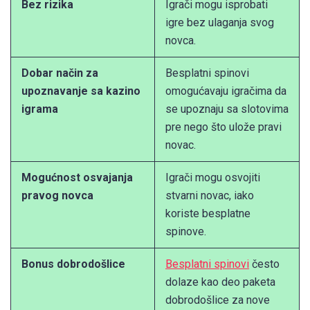
Bez rizika
Igrači mogu isprobati
igre bez ulaganja svog
novca.
Dobar način za
Besplatni spinovi
upoznavanje sa kazino
omogućavaju igračima da
igrama
se upoznaju sa slotovima
pre nego što ulože pravi
novac.
Mogućnost osvajanja
Igrači mogu osvojiti
pravog novca
stvarni novac, iako
koriste besplatne
spinove.
Bonus dobrodošlice
Besplatni spinovi
često
dolaze kao deo paketa
dobrodošlice za nove